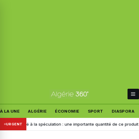
À LA UNE
ALGÉRIE
ÉCONOMIE
SPORT
DIASPORA
iné à la spéculation : une importante quantité de ce produit saisie à Chl
URGENT