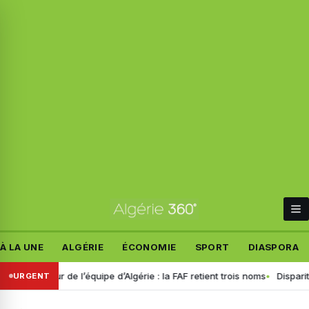
À LA UNE
ALGÉRIE
ÉCONOMIE
SPORT
DIASPORA
neur de l’équipe d’Algérie : la FAF retient trois noms
Disparition de 
URGENT