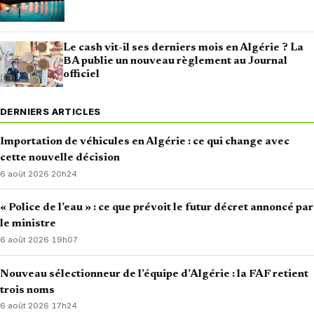
Le cash vit-il ses derniers mois en Algérie ? La
BA publie un nouveau règlement au Journal
officiel
DERNIERS ARTICLES
Importation de véhicules en Algérie : ce qui change avec
cette nouvelle décision
6 août 2026
·
20h24
« Police de l’eau » : ce que prévoit le futur décret annoncé par
le ministre
6 août 2026
·
19h07
Nouveau sélectionneur de l’équipe d’Algérie : la FAF retient
trois noms
6 août 2026
·
17h24