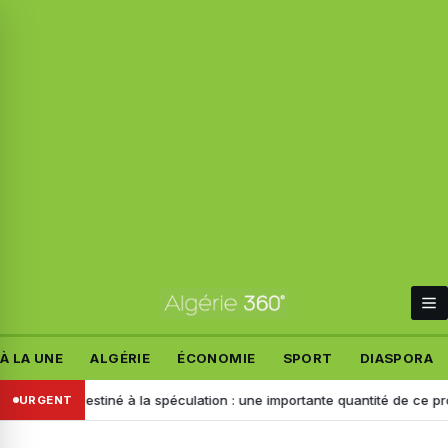
À LA UNE
ALGÉRIE
ÉCONOMIE
SPORT
DIASPORA
mand
Destiné à la spéculation : une importante quantité de ce produit s
URGENT