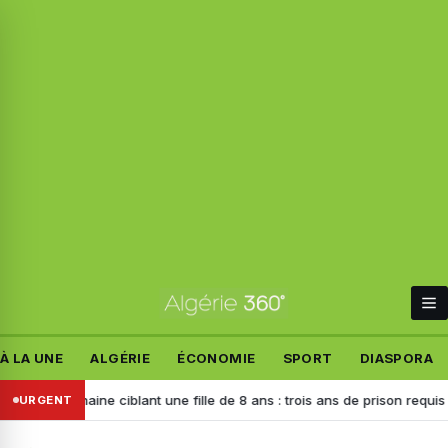
À LA UNE
ALGÉRIE
ÉCONOMIE
SPORT
DIASPORA
e haine ciblant une fille de 8 ans : trois ans de prison requis contre l’a
URGENT