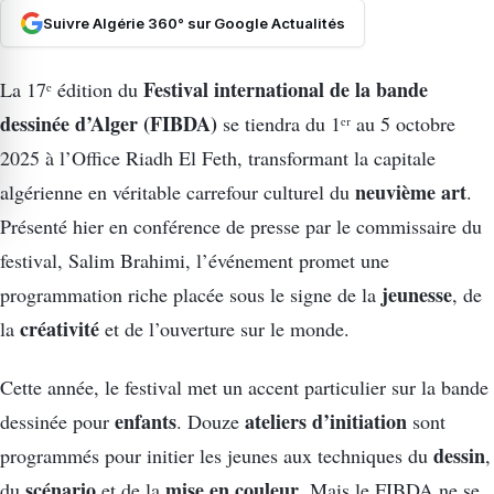
Suivre Algérie 360° sur Google Actualités
Festival international de la bande
La 17ᵉ édition du
dessinée d’Alger (FIBDA)
se tiendra du 1ᵉʳ au 5 octobre
2025 à l’Office Riadh El Feth, transformant la capitale
neuvième art
algérienne en véritable carrefour culturel du
.
Présenté hier en conférence de presse par le commissaire du
festival, Salim Brahimi, l’événement promet une
jeunesse
programmation riche placée sous le signe de la
, de
créativité
la
et de l’ouverture sur le monde.
Cette année, le festival met un accent particulier sur la bande
enfants
ateliers d’initiation
dessinée pour
. Douze
sont
dessin
programmés pour initier les jeunes aux techniques du
,
scénario
mise en couleur
du
et de la
. Mais le FIBDA ne se