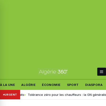
À LA UNE
ALGÉRIE
ÉCONOMIE
SPORT
DIASPORA
 faits
Tolérance zéro pour les chauffeurs : la GN généralise le dépis
URGENT