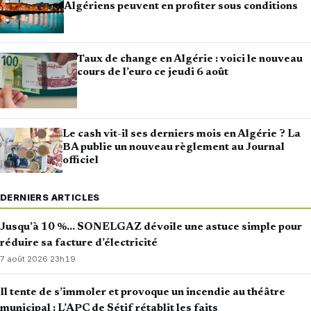
Algériens peuvent en profiter sous conditions
Taux de change en Algérie : voici le nouveau
cours de l’euro ce jeudi 6 août
Le cash vit-il ses derniers mois en Algérie ? La
BA publie un nouveau règlement au Journal
officiel
DERNIERS ARTICLES
Jusqu’à 10 %… SONELGAZ dévoile une astuce simple pour
réduire sa facture d’électricité
7 août 2026
·
23h19
Il tente de s’immoler et provoque un incendie au théâtre
municipal : L’APC de Sétif rétablit les faits