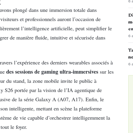
r
6 
 avons plongé dans une immersion totale dans
Di
s visiteurs et professionnels auront l’occasion de
mè
èrement l’intelligence artificielle, peut simplifier le
co
rer de manière fluide, intuitive et sécurisée dans
6 
Ta
no
travers l’expérience des derniers wearables associés à
6 
des sessions de gaming ultra-immersives
que
sur les
du stand, la zone mobile invite le public à
xy S26 portée par la vision de l’IA agentique de
usive de la série Galaxy A (A07, A17). Enfin, le
son intelligente, mettant en scène la plateforme
tème de vie capable d’orchestrer intelligemment la
tout le foyer.