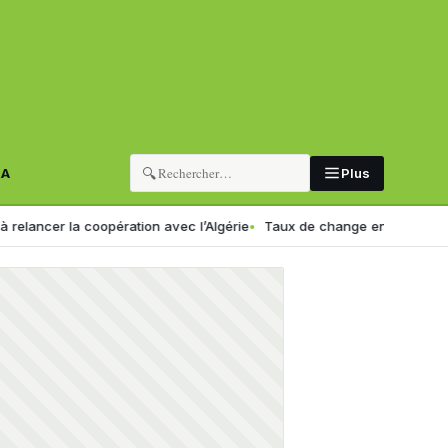
🔍
RA
Plus
opération avec l’Algérie
Taux de change en Algérie : voici le nouvea