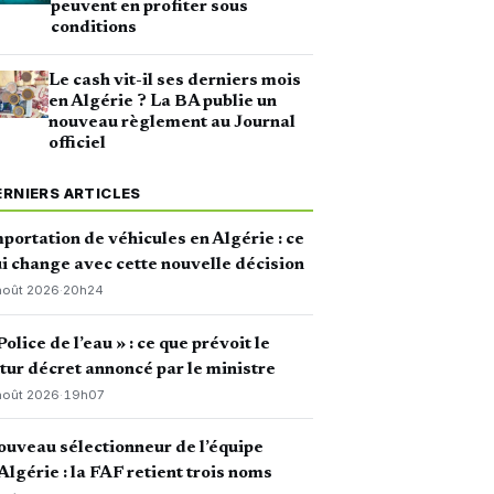
peuvent en profiter sous
conditions
Le cash vit-il ses derniers mois
en Algérie ? La BA publie un
nouveau règlement au Journal
officiel
ERNIERS ARTICLES
portation de véhicules en Algérie : ce
i change avec cette nouvelle décision
août 2026
·
20h24
Police de l’eau » : ce que prévoit le
tur décret annoncé par le ministre
août 2026
·
19h07
uveau sélectionneur de l’équipe
Algérie : la FAF retient trois noms