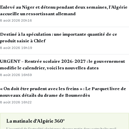
Enlevé au Niger et détenu pendant deux semaines, l’Algérie
accueille un ressortissant allemand
8 août 2026
·
20h16
Destiné à la spéculation : une importante quantité de ce
produit saisie à Chlef
8 août 2026
·
19h19
URGENT – Rentrée scolaire 2026-2027 : le gouvernement
modifie le calendrier, voici les nouvelles dates
8 août 2026
·
16h59
« On doit être prudent avec les freins » : Le Parquet livre de
nouveaux détails du drame de Boumerdès
8 août 2026
·
16h22
La matinale d'Algérie 360°
L'essentiel de l'actualité algérienne chaque matin dans votre boîte mail.