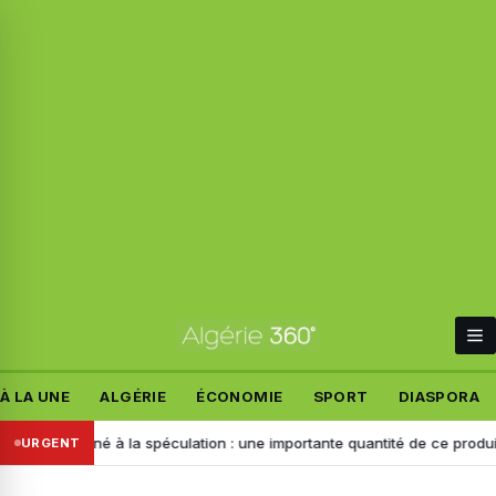
À LA UNE
ALGÉRIE
ÉCONOMIE
SPORT
DIASPORA
iné à la spéculation : une importante quantité de ce produit saisie à Chl
URGENT