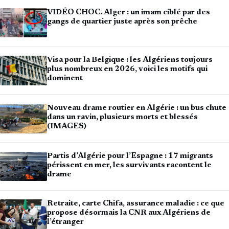
VIDÉO CHOC. Alger : un imam ciblé par des
gangs de quartier juste après son prêche
Visa pour la Belgique : les Algériens toujours
plus nombreux en 2026, voici les motifs qui
dominent
Nouveau drame routier en Algérie : un bus chute
dans un ravin, plusieurs morts et blessés
(IMAGES)
Partis d’Algérie pour l’Espagne : 17 migrants
périssent en mer, les survivants racontent le
drame
Retraite, carte Chifa, assurance maladie : ce que
propose désormais la CNR aux Algériens de
l’étranger