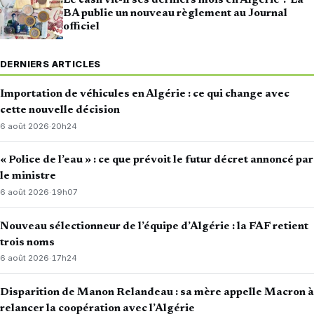
Le cash vit-il ses derniers mois en Algérie ? La
BA publie un nouveau règlement au Journal
officiel
DERNIERS ARTICLES
Importation de véhicules en Algérie : ce qui change avec
cette nouvelle décision
6 août 2026
·
20h24
« Police de l’eau » : ce que prévoit le futur décret annoncé par
le ministre
6 août 2026
·
19h07
Nouveau sélectionneur de l’équipe d’Algérie : la FAF retient
trois noms
6 août 2026
·
17h24
Disparition de Manon Relandeau : sa mère appelle Macron à
relancer la coopération avec l’Algérie