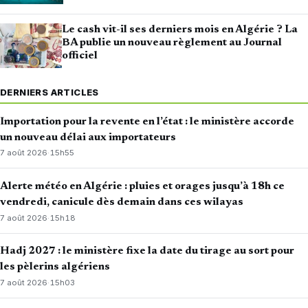
Le cash vit-il ses derniers mois en Algérie ? La
BA publie un nouveau règlement au Journal
officiel
DERNIERS ARTICLES
Importation pour la revente en l’état : le ministère accorde
un nouveau délai aux importateurs
7 août 2026
·
15h55
Alerte météo en Algérie : pluies et orages jusqu’à 18h ce
vendredi, canicule dès demain dans ces wilayas
7 août 2026
·
15h18
Hadj 2027 : le ministère fixe la date du tirage au sort pour
les pèlerins algériens
7 août 2026
·
15h03