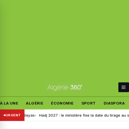
À LA UNE
ALGÉRIE
ÉCONOMIE
SPORT
DIASPORA
ces wilayas
Hadj 2027 : le ministère fixe la date du tirage au sort pour
URGENT