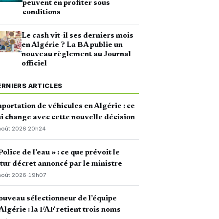
peuvent en profiter sous
conditions
Le cash vit-il ses derniers mois
en Algérie ? La BA publie un
nouveau règlement au Journal
officiel
ERNIERS ARTICLES
portation de véhicules en Algérie : ce
i change avec cette nouvelle décision
août 2026
·
20h24
Police de l’eau » : ce que prévoit le
tur décret annoncé par le ministre
août 2026
·
19h07
uveau sélectionneur de l’équipe
Algérie : la FAF retient trois noms