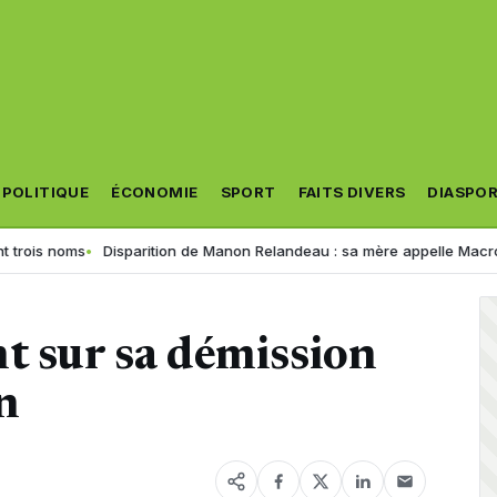
POLITIQUE
ÉCONOMIE
SPORT
FAITS DIVERS
DIASPO
ms
Disparition de Manon Relandeau : sa mère appelle Macron à relanc
t sur sa démission
n