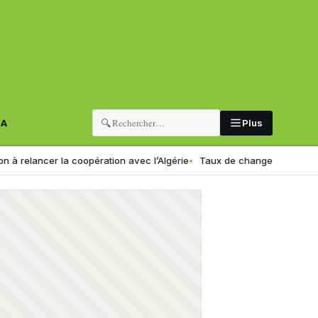
🔍
RA
Plus
er la coopération avec l’Algérie
Taux de change en Algérie : voici le