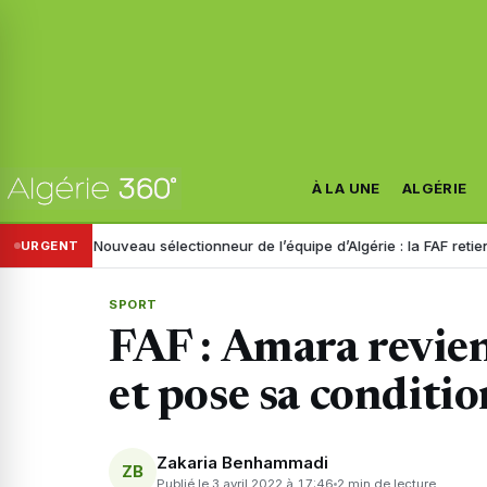
À LA UNE
ALGÉRIE
e
Nouveau sélectionneur de l’équipe d’Algérie : la FAF retient trois no
URGENT
SPORT
FAF : Amara revien
et pose sa conditio
Zakaria Benhammadi
ZB
Publié le 3 avril 2022 à 17:46
2 min de lecture