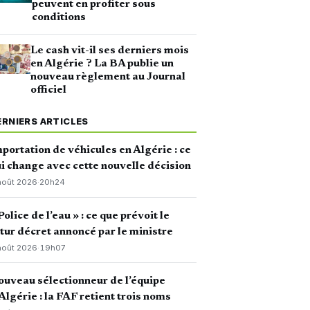
peuvent en profiter sous
conditions
Le cash vit-il ses derniers mois
en Algérie ? La BA publie un
nouveau règlement au Journal
officiel
ERNIERS ARTICLES
portation de véhicules en Algérie : ce
i change avec cette nouvelle décision
août 2026
·
20h24
Police de l’eau » : ce que prévoit le
tur décret annoncé par le ministre
août 2026
·
19h07
uveau sélectionneur de l’équipe
Algérie : la FAF retient trois noms