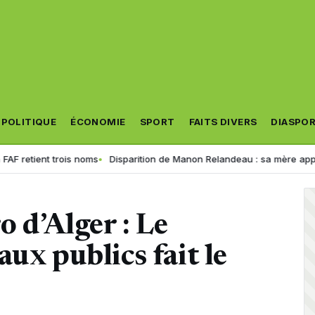
POLITIQUE
ÉCONOMIE
SPORT
FAITS DIVERS
DIASPO
ent trois noms
Disparition de Manon Relandeau : sa mère appelle Macro
 d’Alger : Le
ux publics fait le