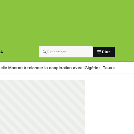
🔍
RA
Plus
n à relancer la coopération avec l’Algérie
Taux de change en Algérie