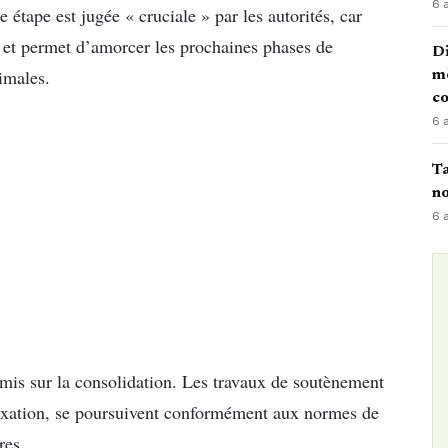
6 
étape est jugée « cruciale » par les autorités, car
ge et permet d’amorcer les prochaines phases de
Di
imales.
mè
co
6 
Ta
no
6 
 mis sur la consolidation. Les travaux de soutènement
e fixation, se poursuivent conformément aux normes de
res.