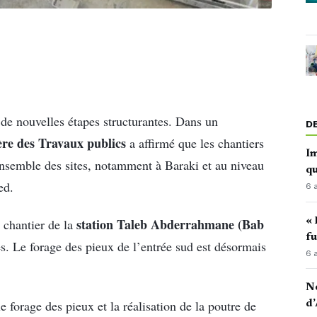
 de nouvelles étapes structurantes. Dans un
D
ère des Travaux publics
a affirmé que les chantiers
Im
ensemble des sites, notamment à Baraki et au niveau
qu
ed.
6 
« 
station Taleb Abderrahmane (Bab
e chantier de la
fu
es. Le forage des pieux de l’entrée sud est désormais
6 
No
le forage des pieux et la réalisation de la poutre de
d’