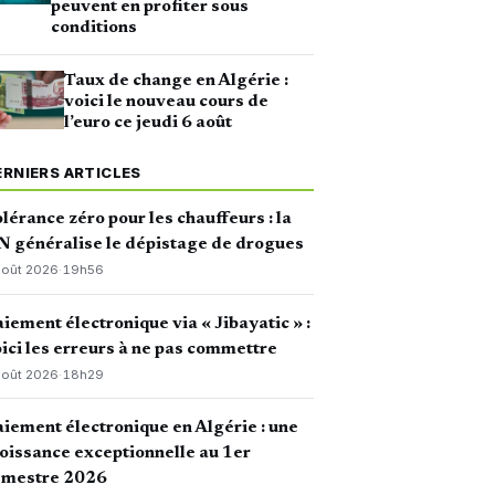
peuvent en profiter sous
conditions
Taux de change en Algérie :
voici le nouveau cours de
l’euro ce jeudi 6 août
ERNIERS ARTICLES
lérance zéro pour les chauffeurs : la
 généralise le dépistage de drogues
août 2026
·
19h56
iement électronique via « Jibayatic » :
ici les erreurs à ne pas commettre
août 2026
·
18h29
iement électronique en Algérie : une
oissance exceptionnelle au 1er
emestre 2026