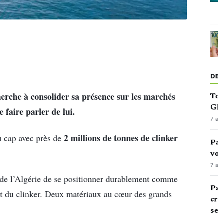
D
herche à consolider sa présence sur les marchés
To
GN
 faire parler de lui.
7 
2 millions de tonnes de clinker
u cap avec près de
Pa
vo
7 
de l’Algérie de se positionner durablement comme
Pa
t du clinker. Deux matériaux au cœur des grands
cr
s