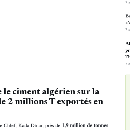
7 
Ba
s’
7 
Al
p
l’
7 
 le ciment algérien sur la
e 2 millions T exportés en
1,9 million de tonnes
 de Chlef, Kada Dinar, près de