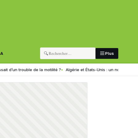
🔍
RA
Plus
uble de la motilité ?
Algérie et États-Unis : un nouveau programme de fo