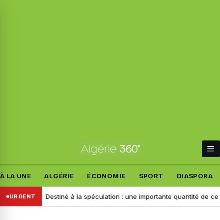
À LA UNE
ALGÉRIE
ÉCONOMIE
SPORT
DIASPORA
mand
Destiné à la spéculation : une importante quantité de ce produit 
URGENT