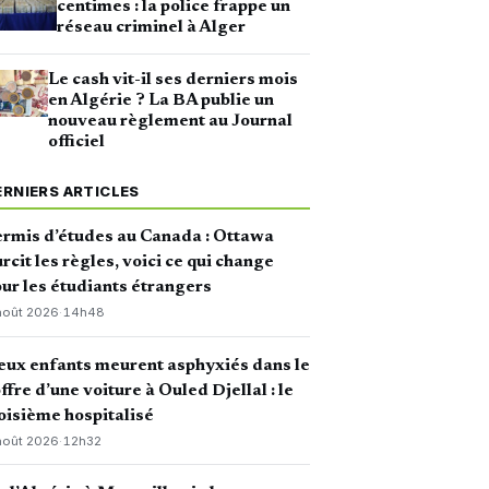
centimes : la police frappe un
réseau criminel à Alger
Le cash vit-il ses derniers mois
en Algérie ? La BA publie un
nouveau règlement au Journal
officiel
ERNIERS ARTICLES
rmis d’études au Canada : Ottawa
rcit les règles, voici ce qui change
ur les étudiants étrangers
août 2026
·
14h48
ux enfants meurent asphyxiés dans le
ffre d’une voiture à Ouled Djellal : le
oisième hospitalisé
août 2026
·
12h32