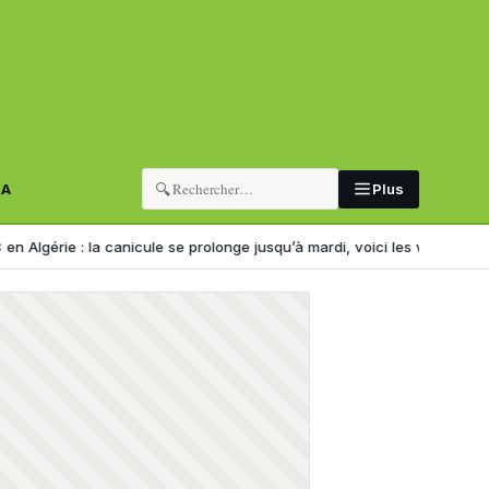
🔍
RA
Plus
nicule se prolonge jusqu’à mardi, voici les wilayas concernées
L’Alg