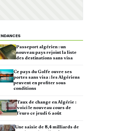
ENDANCES
Passeport algérien : un
nouveau pays rejoint la liste
des destinations sans visa
Ce pays du Golfe ouvre ses
portes sans visa : les Algériens
peuvent en profiter sous
conditions
Taux de change en Algérie :
voici le nouveau cours de
l’euro ce jeudi 6 août
Une saisie de 8,4 milliards de