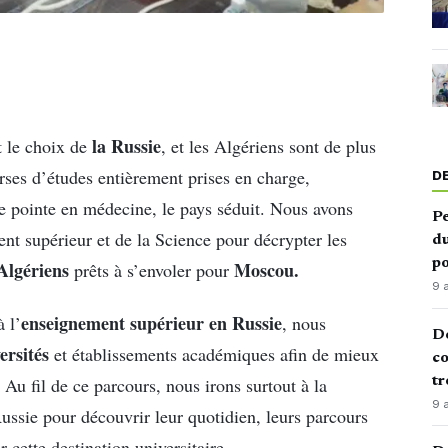
la Russie
t le choix de
, et les Algériens sont de plus
rses d’études entièrement prises en charge,
D
de pointe en médecine, le pays séduit. Nous avons
Pe
nt supérieur et de la Science pour décrypter les
du
po
Algériens
Moscou.
prêts à s’envoler pour
9 
enseignement supérieur en Russie
 l’
, nous
De
ersités
et établissements académiques afin de mieux
co
tr
Au fil de ce parcours, nous irons surtout à la
9 
Russie pour découvrir leur quotidien, leurs parcours
r cette destination universitaire.