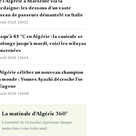
 l’Algérie à Marseille via la
rdaigne: les dessous d’un vaste
seau de passeurs démantelé en Italie
août 2026
·
12h32
squ’à 45 °C en Algérie : la canicule se
olonge jusqu’à mardi, voici les wilayas
oncernées
août 2026
·
12h24
Algérie célèbre un nouveau champion
 monde : Younes Ayachi décroche l’or
 Eugene
août 2026
·
12h08
La matinale d'Algérie 360°
L'essentiel de l'actualité algérienne chaque
matin dans votre boîte mail.