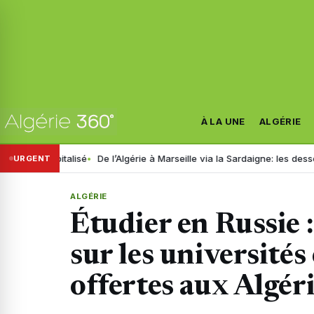
À LA UNE
ALGÉRIE
sé
De l’Algérie à Marseille via la Sardaigne: les dessous d’un vaste r
URGENT
ALGÉRIE
Étudier en Russie : 
sur les universités
offertes aux Algér