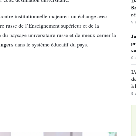
De
Sa
ontre institutionnelle majeure : un échange avec
ré
9 
tre russe de l’Enseignement supérieur et de la
 du paysage universitaire russe et de mieux cerner la
Ju
angers
dans le système éducatif du pays.
pr
c
9 
L’
du
à
9 