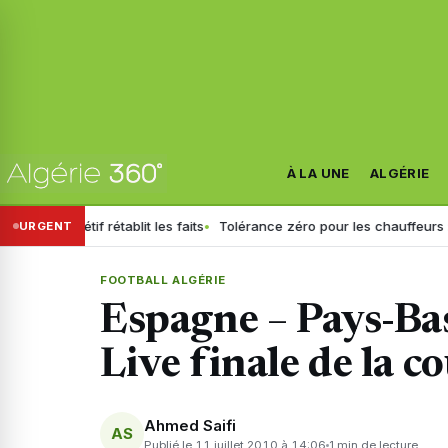
À LA UNE
ALGÉRIE
 Sétif rétablit les faits
Tolérance zéro pour les chauffeurs : la GN g
URGENT
FOOTBALL ALGÉRIE
Espagne – Pays-Bas
Live finale de la 
Ahmed Saifi
AS
Publié le 11 juillet 2010 à 14:06
1 min de lecture