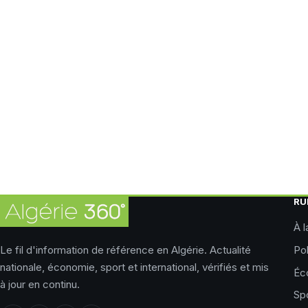
RU
À l
Le fil d'information de référence en Algérie. Actualité
Pol
nationale, économie, sport et international, vérifiés et mis
Éc
à jour en continu.
Sp