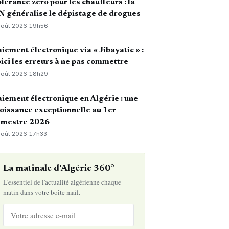
lérance zéro pour les chauffeurs : la
 généralise le dépistage de drogues
août 2026
·
19h56
iement électronique via « Jibayatic » :
ici les erreurs à ne pas commettre
août 2026
·
18h29
iement électronique en Algérie : une
oissance exceptionnelle au 1er
emestre 2026
août 2026
·
17h33
La matinale d'Algérie 360°
L'essentiel de l'actualité algérienne chaque
matin dans votre boîte mail.