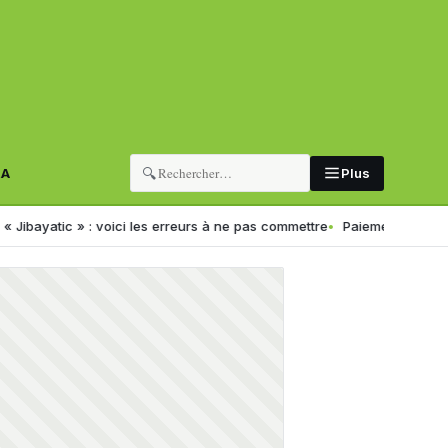
🔍
RA
Plus
tic » : voici les erreurs à ne pas commettre
Paiement électronique en