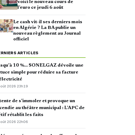
voici le nouveau cours de
l’euro ce jeudi 6 août
Le cash vit-il ses derniers mois
en Algérie ? La BA publie un
nouveau règlement au Journal
officiel
ERNIERS ARTICLES
usqu’à 10 %… SONELGAZ dévoile une
tuce simple pour réduire sa facture
électricité
août 2026
·
23h19
 tente de s’immoler et provoque un
cendie au théâtre municipal : L’APC de
tif rétablit les faits
août 2026
·
22h06