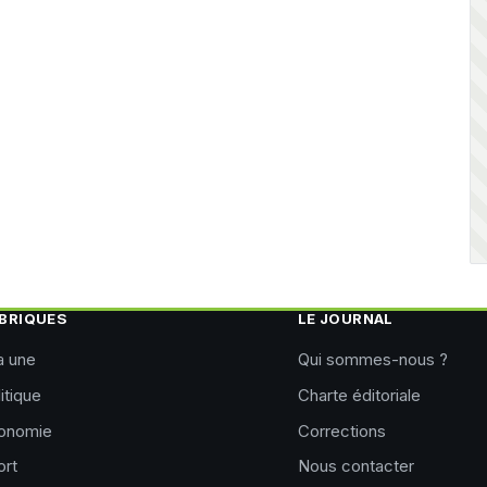
BRIQUES
LE JOURNAL
a une
Qui sommes-nous ?
itique
Charte éditoriale
onomie
Corrections
ort
Nous contacter