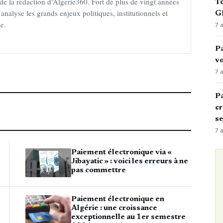
 de la rédaction d'Algerie360. Fort de plus de vingt années
To
 analyse les grands enjeux politiques, institutionnels et
GN
ne.
7 
Pa
vo
7 
Pa
cr
s
7 
Paiement électronique via «
Jibayatic » : voici les erreurs à ne
pas commettre
Paiement électronique en
Algérie : une croissance
exceptionnelle au 1er semestre