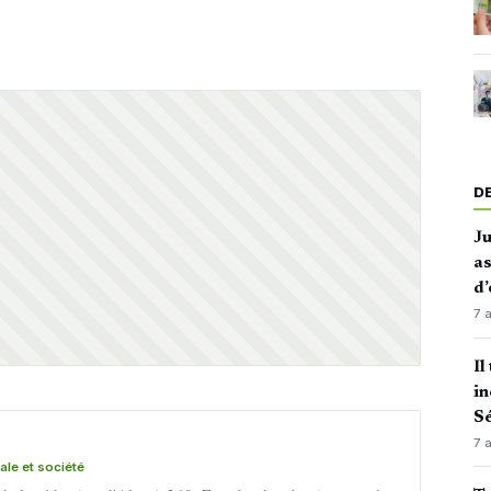
D
J
as
d’
7 
Il
in
Sé
7 
nale et société