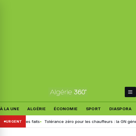
À LA UNE
ALGÉRIE
ÉCONOMIE
SPORT
DIASPORA
tablit les faits
Tolérance zéro pour les chauffeurs : la GN généralis
URGENT