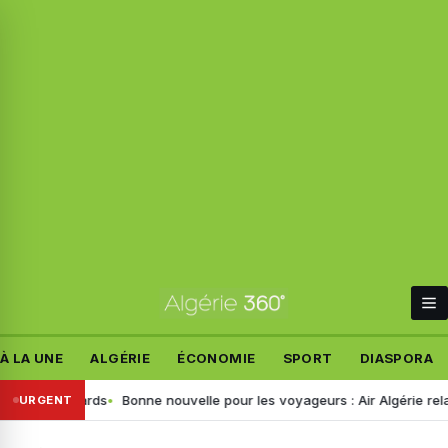
À LA UNE
ALGÉRIE
ÉCONOMIE
SPORT
DIASPORA
lliards
Bonne nouvelle pour les voyageurs : Air Algérie relance la li
URGENT