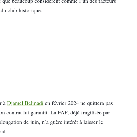
e que beaucoup considèrent comme l’un des facteurs
 du club historique.
er à
Djamel Belmadi
en février 2024 ne quittera pas
on contrat lui garantit. La FAF, déjà fragilisée par
longation de juin, n’a guère intérêt à laisser le
nal.