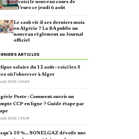
voici le nouveau cours de
l’euro ce jeudi 6 août
Le cash vit-il ses derniers mois
en Algérie ? La BA publie un
nouveau règlement au Journal
officiel
ERNIERS ARTICLES
lipse solaire du 12 août : voici les 5
tes où l’observer à Alger
août 2026
·
12h04
gérie Poste : Comment ouvrir un
mpte CCP en ligne ? Guide étape par
tape
août 2026
·
11h28
usqu’à 10 %… SONELGAZ dévoile une