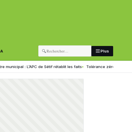
🔍
RA
Plus
 L’APC de Sétif rétablit les faits
Tolérance zéro pour les chauffeurs 