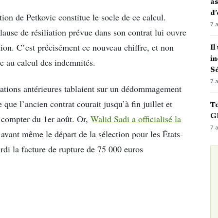
as
d’
on de Petkovic constitue le socle de ce calcul.
7 
ause de résiliation prévue dans son contrat lui ouvre
ation. C’est précisément ce nouveau chiffre, et non
Il
in
se au calcul des indemnités.
Sé
7 
imations antérieures tablaient sur un dédommagement
que l’ancien contrat courait jusqu’à fin juillet et
To
GN
à compter du 1er août. Or,
Walid Sadi a officialisé la
7 
, avant même le départ de la sélection pour les États-
di la facture de rupture de 75 000 euros