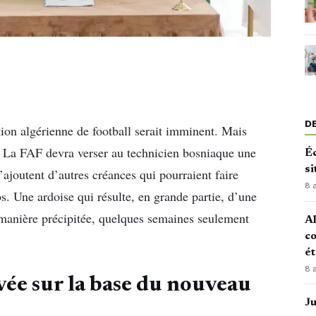
D
tion algérienne de football serait imminent. Mais
e. La FAF devra verser au technicien bosniaque une
Éc
si
’ajoutent d’autres créances qui pourraient faire
8 
os. Une ardoise qui résulte, en grande partie, d’une
 manière précipitée, quelques semaines seulement
Al
co
é
8 
vée sur la base du nouveau
J