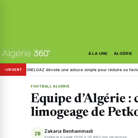
À LA UNE
ALGÉRIE
ONELGAZ dévoile une astuce simple pour réduire sa facture d’électric
URGENT
FOOTBALL ALGÉRIE
Equipe d’Algérie :
limogeage de Petko
Zakaria Benhammadi
ZB
Publié le 6 juillet 2026 à 16:49
3 min de lecture