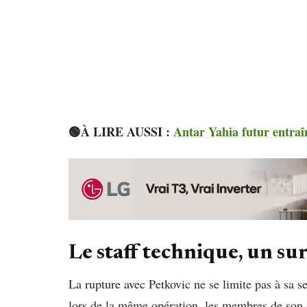
🟢À LIRE AUSSI :
Antar Yahia futur entraî
Le staff technique, un su
La rupture avec Petkovic ne se limite pas à sa 
lors de la même opération, les membres de son sta