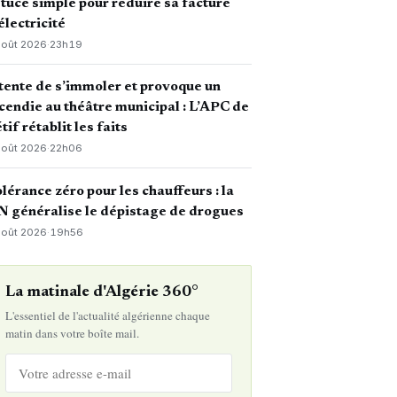
tuce simple pour réduire sa facture
électricité
août 2026
·
23h19
 tente de s’immoler et provoque un
cendie au théâtre municipal : L’APC de
tif rétablit les faits
août 2026
·
22h06
lérance zéro pour les chauffeurs : la
 généralise le dépistage de drogues
août 2026
·
19h56
La matinale d'Algérie 360°
L'essentiel de l'actualité algérienne chaque
matin dans votre boîte mail.