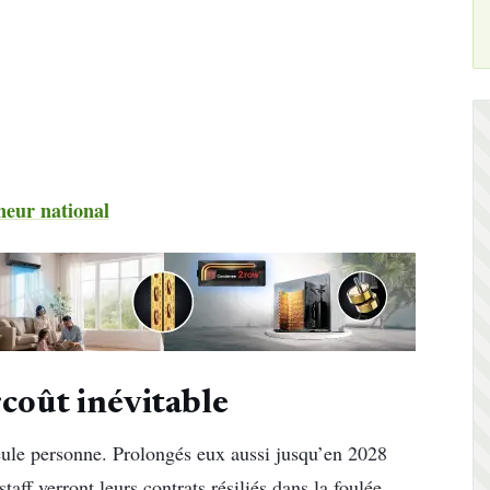
neur national
rcoût inévitable
seule personne. Prolongés eux aussi jusqu’en 2028
ff verront leurs contrats résiliés dans la foulée.