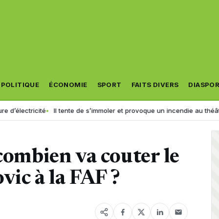
POLITIQUE
ÉCONOMIE
SPORT
FAITS DIVERS
DIASPO
ité
Il tente de s’immoler et provoque un incendie au théâtre municipal :
 combien va couter le
vic à la FAF ?