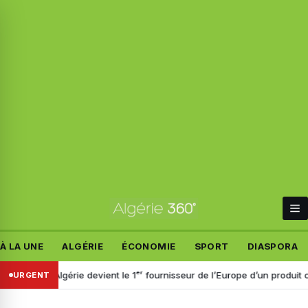
À LA UNE
ALGÉRIE
ÉCONOMIE
SPORT
DIASPORA
: l’Algérie devient le 1ᵉʳ fournisseur de l’Europe d’un produit clé pour l
URGENT