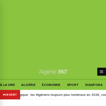
À LA UNE
ALGÉRIE
ÉCONOMIE
SPORT
DIASPORA
a Belgique : les Algériens toujours plus nombreux en 2026, voici les mo
URGENT