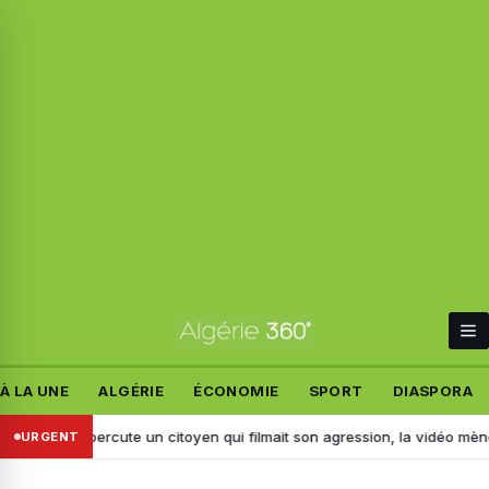
À LA UNE
ALGÉRIE
ÉCONOMIE
SPORT
DIASPORA
: il percute un citoyen qui filmait son agression, la vidéo mène à son ar
URGENT