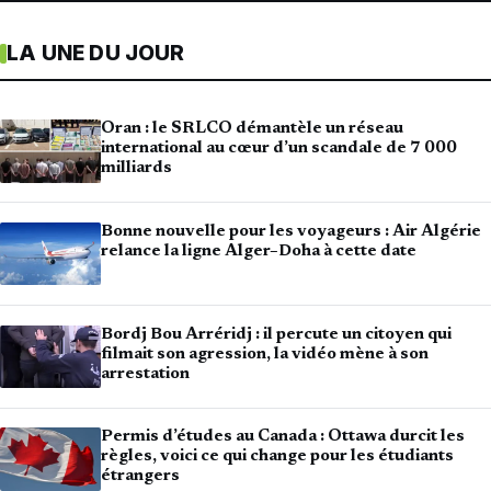
LA UNE DU JOUR
Oran : le SRLCO démantèle un réseau
international au cœur d’un scandale de 7 000
milliards
Bonne nouvelle pour les voyageurs : Air Algérie
relance la ligne Alger–Doha à cette date
Bordj Bou Arréridj : il percute un citoyen qui
filmait son agression, la vidéo mène à son
arrestation
Permis d’études au Canada : Ottawa durcit les
règles, voici ce qui change pour les étudiants
étrangers