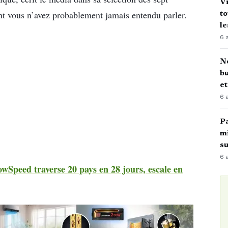
Vi
nt vous n’avez probablement jamais entendu parler.
to
le
6 
No
bu
e
6 
Pa
mi
su
6 
wSpeed traverse 20 pays en 28 jours, escale en