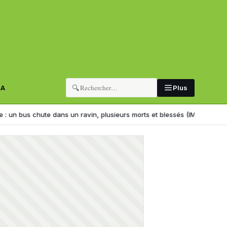
🔍
RA
Plus
ns un ravin, plusieurs morts et blessés (IMAGES)
Partis d’Algérie pou