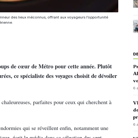
onneur des lieux méconnus, offrant aux voyageurs l’opportunité
érienne.
D
coups de cœur de Métro pour cette année. Plutôt
P
Al
rées, ce spécialiste des voyages choisit de dévoiler
vo
6 
 chaleureuses, parfaites pour ceux qui cherchent à
VI
de
p
6 
endormies qui se réveillent enfin, notamment une
ique, écrit le média dans sa sélection des sept