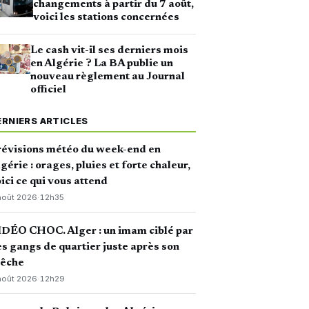
changements à partir du 7 août,
voici les stations concernées
Le cash vit-il ses derniers mois
en Algérie ? La BA publie un
nouveau règlement au Journal
officiel
ERNIERS ARTICLES
révisions météo du week-end en
gérie : orages, pluies et forte chaleur,
ici ce qui vous attend
août 2026
·
12h35
DÉO CHOC. Alger : un imam ciblé par
s gangs de quartier juste après son
rêche
août 2026
·
12h29