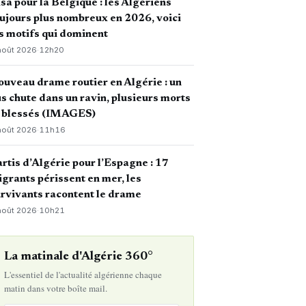
sa pour la Belgique : les Algériens
ujours plus nombreux en 2026, voici
s motifs qui dominent
août 2026
·
12h20
uveau drame routier en Algérie : un
s chute dans un ravin, plusieurs morts
t blessés (IMAGES)
août 2026
·
11h16
rtis d’Algérie pour l’Espagne : 17
grants périssent en mer, les
rvivants racontent le drame
août 2026
·
10h21
La matinale d'Algérie 360°
L'essentiel de l'actualité algérienne chaque
matin dans votre boîte mail.