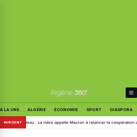
À LA UNE
ALGÉRIE
ÉCONOMIE
SPORT
DIASPORA
elandeau : sa mère appelle Macron à relancer la coopération avec l’Al
URGENT