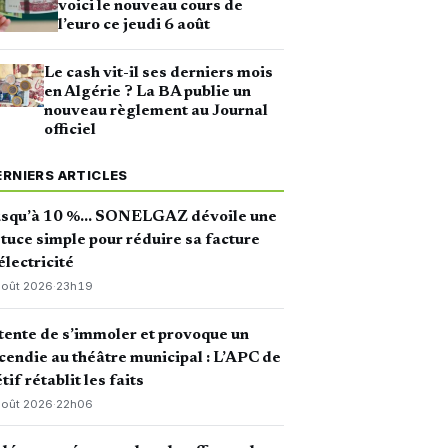
voici le nouveau cours de
l’euro ce jeudi 6 août
Le cash vit-il ses derniers mois
en Algérie ? La BA publie un
nouveau règlement au Journal
officiel
ERNIERS ARTICLES
usqu’à 10 %… SONELGAZ dévoile une
tuce simple pour réduire sa facture
électricité
août 2026
·
23h19
 tente de s’immoler et provoque un
cendie au théâtre municipal : L’APC de
tif rétablit les faits
août 2026
·
22h06