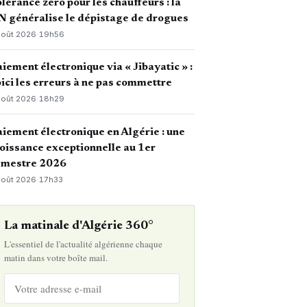
lérance zéro pour les chauffeurs : la
 généralise le dépistage de drogues
août 2026
·
19h56
iement électronique via « Jibayatic » :
ici les erreurs à ne pas commettre
août 2026
·
18h29
iement électronique en Algérie : une
oissance exceptionnelle au 1er
emestre 2026
août 2026
·
17h33
La matinale d'Algérie 360°
L'essentiel de l'actualité algérienne chaque
matin dans votre boîte mail.