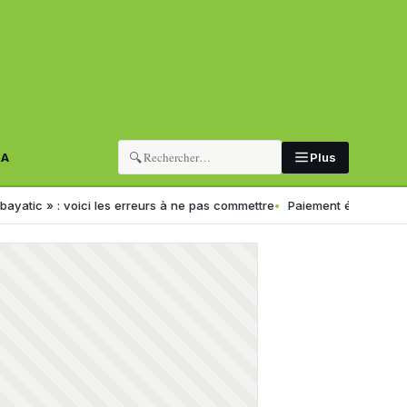
🔍
RA
Plus
 voici les erreurs à ne pas commettre
Paiement électronique en Algéri