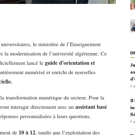
 universitaires, le ministère de l’Enseignement
re la modernisation de l’université algérienne. Ce
D
guide d’orientation et
ficiellement lancé le
J
entièrement numérisé et enrichi de nouvelles
as
d’
cielle.
7 
la transformation numérique du secteur. Pour la
Il
assistant basé
urront interagir directement avec un
in
Sé
réponses personnalisées à leurs questions.
7 
10 à 12
ement de
, tandis que l’exploitation des