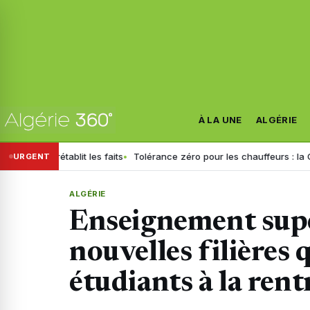
À LA UNE
ALGÉRIE
rétablit les faits
Tolérance zéro pour les chauffeurs : la GN général
URGENT
ALGÉRIE
Enseignement supér
nouvelles filières 
étudiants à la re