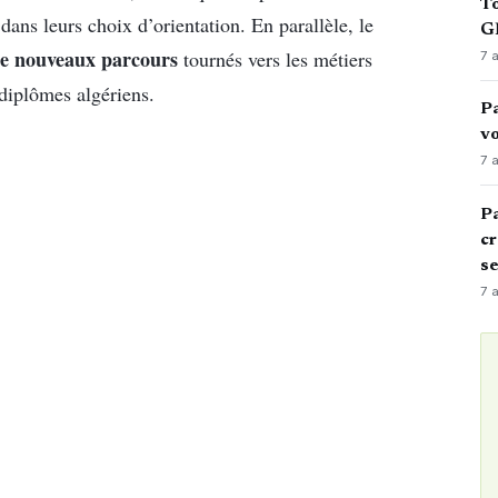
To
ans leurs choix d’orientation. En parallèle, le
GN
e nouveaux parcours
tournés vers les métiers
7 
 diplômes algériens.
Pa
vo
7 
Pa
cr
s
7 