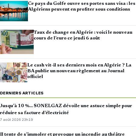
Ce pays du Golfe ouvre ses portes sans visa : les
Algériens peuvent en profiter sous conditions
Taux de change en Algérie : voici le nouveau
cours de l’euro ce jeudi 6 août
Le cash vit-il ses derniers mois en Algérie ? La
BA publie un nouveau règlement au Journal
officiel
DERNIERS ARTICLES
Jusqu’à 10 %… SONELGAZ dévoile une astuce simple pour
réduire sa facture d’électricité
7 août 2026
·
23h19
Il tente de s’immoler et provoque un incendie au théâtre