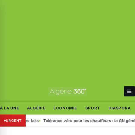
À LA UNE
ALGÉRIE
ÉCONOMIE
SPORT
DIASPORA
blit les faits
Tolérance zéro pour les chauffeurs : la GN généralise 
URGENT