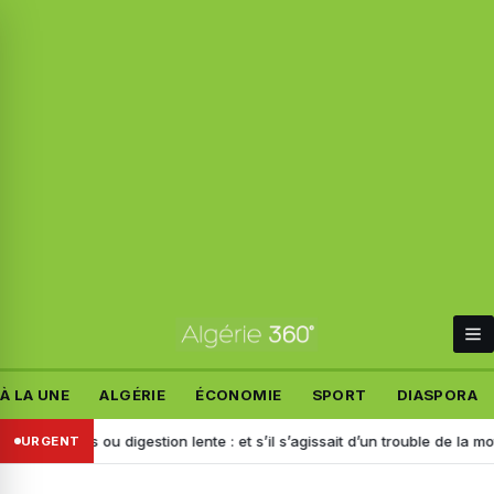
À LA UNE
ALGÉRIE
ÉCONOMIE
SPORT
DIASPORA
ents ou digestion lente : et s’il s’agissait d’un trouble de la motilité ?
URGENT