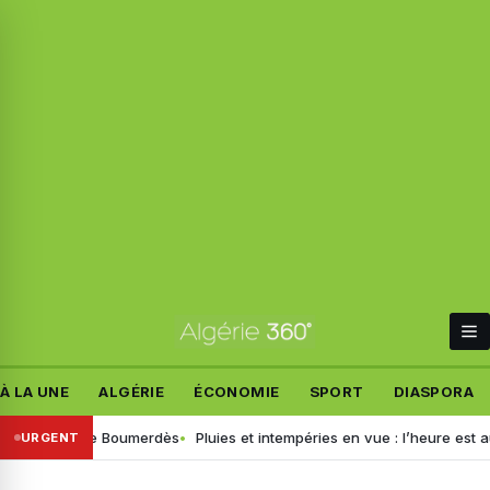
À LA UNE
ALGÉRIE
ÉCONOMIE
SPORT
DIASPORA
ame de Boumerdès
Pluies et intempéries en vue : l’heure est au grand n
URGENT