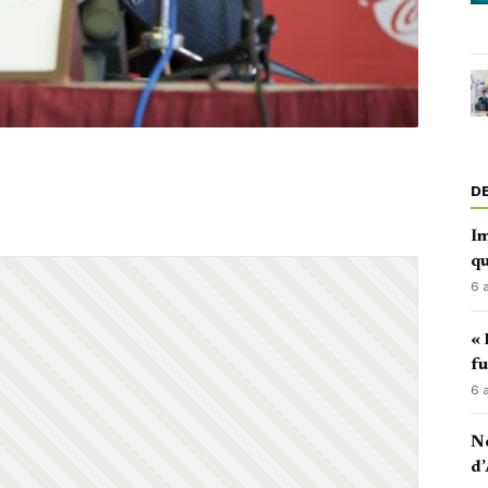
D
Im
qu
6 
« 
fu
6 
No
d’