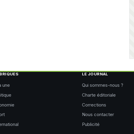
BRIQUES
LE JOURNAL
a une
Qui sommes-nous ?
itique
Charte éditoriale
onomie
Corrections
ort
Nous contacter
ernational
Publicité