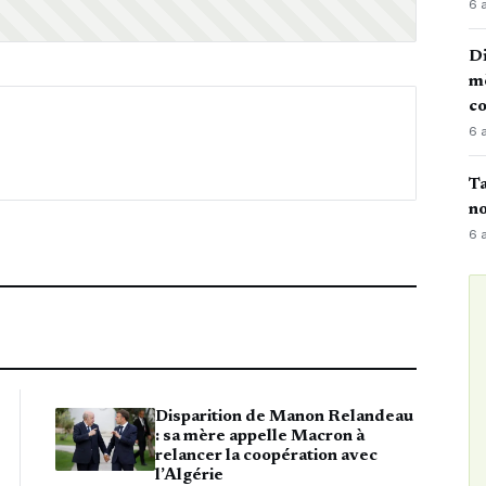
6 
Di
mè
co
6 
Ta
no
6 
Disparition de Manon Relandeau
: sa mère appelle Macron à
relancer la coopération avec
l’Algérie