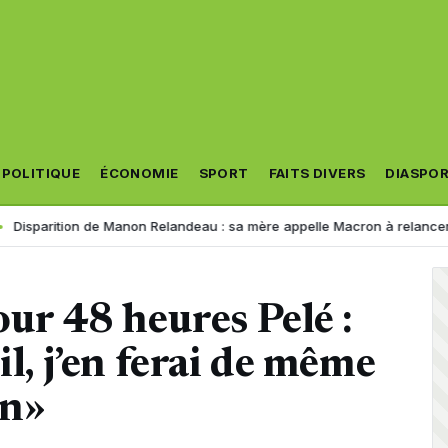
POLITIQUE
ÉCONOMIE
SPORT
FAITS DIVERS
DIASPO
rition de Manon Relandeau : sa mère appelle Macron à relancer la coopé
our 48 heures Pelé :
il, j’en ferai de même
on»