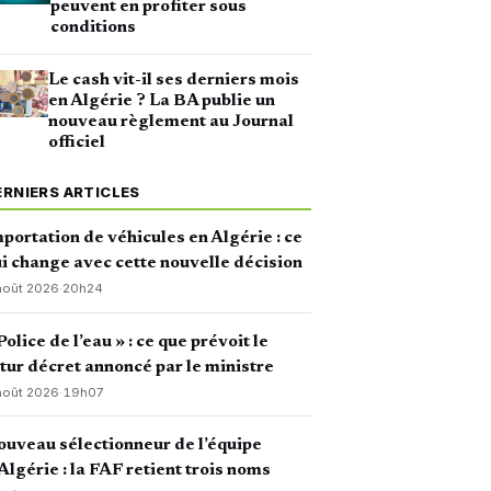
peuvent en profiter sous
conditions
Le cash vit-il ses derniers mois
en Algérie ? La BA publie un
nouveau règlement au Journal
officiel
ERNIERS ARTICLES
portation de véhicules en Algérie : ce
i change avec cette nouvelle décision
août 2026
·
20h24
Police de l’eau » : ce que prévoit le
tur décret annoncé par le ministre
août 2026
·
19h07
uveau sélectionneur de l’équipe
Algérie : la FAF retient trois noms