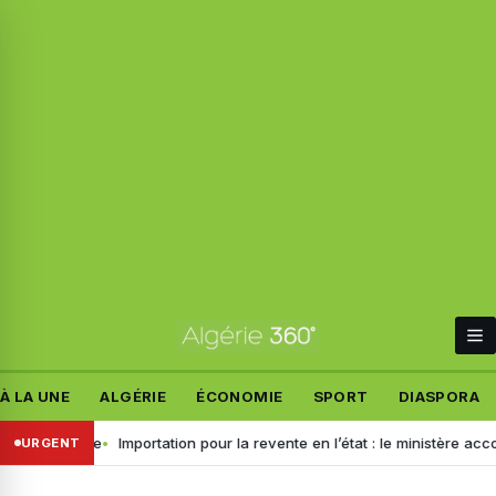
À LA UNE
ALGÉRIE
ÉCONOMIE
SPORT
DIASPORA
ielle
Importation pour la revente en l’état : le ministère accorde un 
URGENT