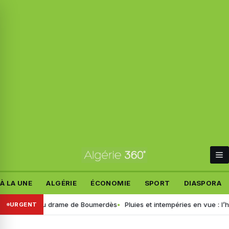
À LA UNE
ALGÉRIE
ÉCONOMIE
SPORT
DIASPORA
 détails du drame de Boumerdès
Pluies et intempéries en vue : l’heure
URGENT