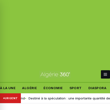
À LA UNE
ALGÉRIE
ÉCONOMIE
SPORT
DIASPORA
t allemand
Destiné à la spéculation : une importante quantité de ce pr
URGENT