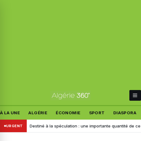
À LA UNE
ALGÉRIE
ÉCONOMIE
SPORT
DIASPORA
mand
Destiné à la spéculation : une importante quantité de ce produit 
URGENT