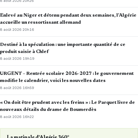
8 août 2026
·
20h26
Enlevé au Niger et détenu pendant deux semaines, l’Algérie
accueille un ressortissant allemand
8 août 2026
·
20h16
Destiné à la spéculation : une importante quantité de ce
produit saisie à Chlef
8 août 2026
·
19h19
URGENT – Rentrée scolaire 2026-2027 : le gouvernement
modifie le calendrier, voici les nouvelles dates
8 août 2026
·
16h59
« On doit être prudent avec les freins » : Le Parquet livre de
nouveaux détails du drame de Boumerdès
8 août 2026
·
16h22
La matinale d'Algérie 360°