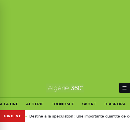
À LA UNE
ALGÉRIE
ÉCONOMIE
SPORT
DIASPORA
llemand
Destiné à la spéculation : une importante quantité de ce produ
URGENT