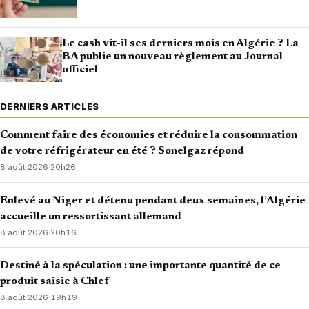
Le cash vit-il ses derniers mois en Algérie ? La
BA publie un nouveau règlement au Journal
officiel
DERNIERS ARTICLES
Comment faire des économies et réduire la consommation
de votre réfrigérateur en été ? Sonelgaz répond
8 août 2026
·
20h26
Enlevé au Niger et détenu pendant deux semaines, l’Algérie
accueille un ressortissant allemand
8 août 2026
·
20h16
Destiné à la spéculation : une importante quantité de ce
produit saisie à Chlef
8 août 2026
·
19h19