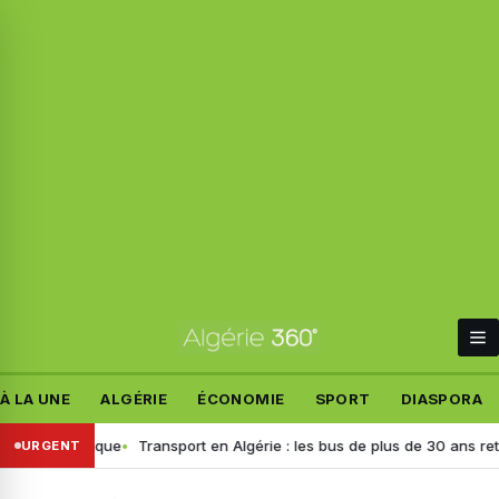
À LA UNE
ALGÉRIE
ÉCONOMIE
SPORT
DIASPORA
e polémique
Transport en Algérie : les bus de plus de 30 ans retirés, 
URGENT