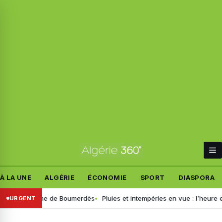
À LA UNE
ALGÉRIE
ÉCONOMIE
SPORT
DIASPORA
du drame de Boumerdès
Pluies et intempéries en vue : l’heure est au g
URGENT