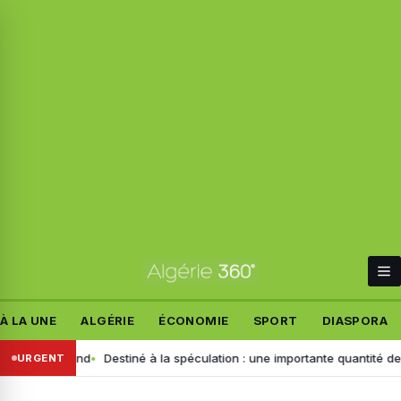
À LA UNE
ALGÉRIE
ÉCONOMIE
SPORT
DIASPORA
nt allemand
Destiné à la spéculation : une importante quantité de ce pr
URGENT