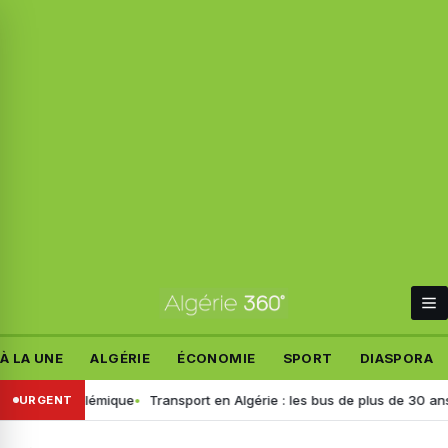
À LA UNE
ALGÉRIE
ÉCONOMIE
SPORT
DIASPORA
une polémique
Transport en Algérie : les bus de plus de 30 ans retirés
URGENT