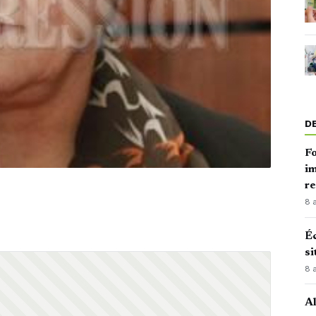
D
Fo
im
r
8 
Éc
si
8 
Al