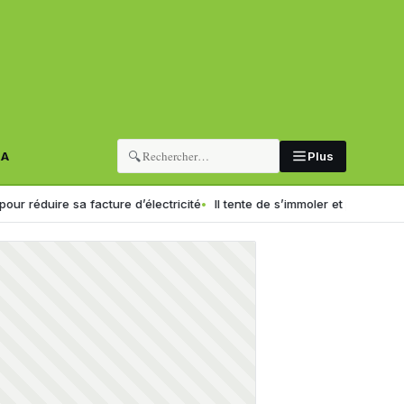
🔍
RA
Plus
e sa facture d’électricité
Il tente de s’immoler et provoque un incendi