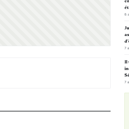
co
é
8 
J
as
d’
7 
Il
in
Sé
7 