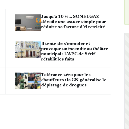
Jusqu’à 10 %… SONELGAZ
dévoile une astuce simple pour
réduire sa facture d’électricité
Il tente de s’immoler et
provoque un incendie au théâtre
municipal : L’APC de Sétif
rétablit les faits
Tolérance zéro pour les
chauffeurs : la GN généralise le
dépistage de drogues