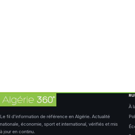
RU
À l
Le fil d'information de référence en Algérie. Actualité
Pol
nationale, économie, sport et international, vérifiés et mis
Éc
à jour en continu.