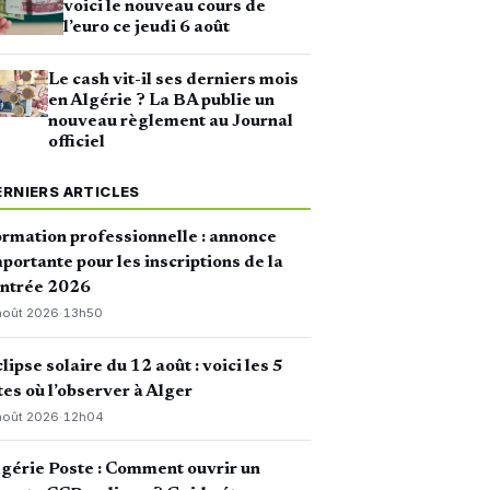
voici le nouveau cours de
l’euro ce jeudi 6 août
Le cash vit-il ses derniers mois
en Algérie ? La BA publie un
nouveau règlement au Journal
officiel
ERNIERS ARTICLES
rmation professionnelle : annonce
portante pour les inscriptions de la
entrée 2026
août 2026
·
13h50
lipse solaire du 12 août : voici les 5
tes où l’observer à Alger
août 2026
·
12h04
gérie Poste : Comment ouvrir un