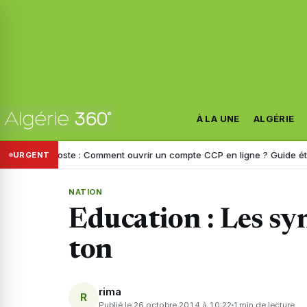
À LA UNE
ALGÉRIE
rie Poste : Comment ouvrir un compte CCP en ligne ? Guide étape par 
URGENT
NATION
Education : Les sy
ton
rima
R
Publié le 26 octobre 2014 à 10:22
1 min de lecture