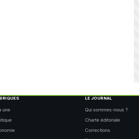
BRIQUES
LE JOURNAL
a une
Qui sommes-nous ?
itique
Charte éditoriale
onomie
Corrections