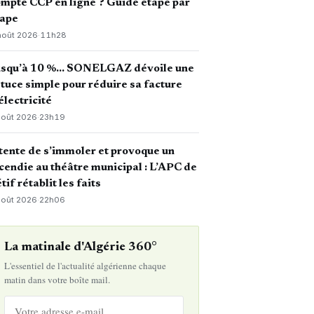
mpte CCP en ligne ? Guide étape par
tape
août 2026
·
11h28
usqu’à 10 %… SONELGAZ dévoile une
tuce simple pour réduire sa facture
électricité
août 2026
·
23h19
 tente de s’immoler et provoque un
cendie au théâtre municipal : L’APC de
tif rétablit les faits
août 2026
·
22h06
La matinale d'Algérie 360°
L'essentiel de l'actualité algérienne chaque
matin dans votre boîte mail.