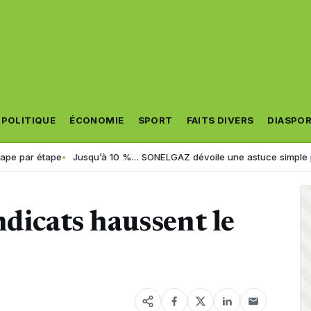
POLITIQUE
ÉCONOMIE
SPORT
FAITS DIVERS
DIASPO
étape
Jusqu’à 10 %… SONELGAZ dévoile une astuce simple pour réduir
ndicats haussent le