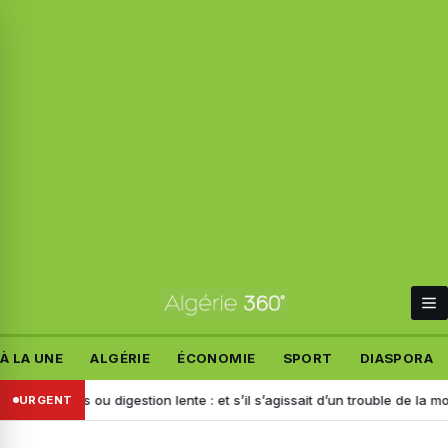
À LA UNE
ALGÉRIE
ÉCONOMIE
SPORT
DIASPORA
ents ou digestion lente : et s’il s’agissait d’un trouble de la motilité ?
URGENT