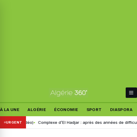
À LA UNE
ALGÉRIE
ÉCONOMIE
SPORT
DIASPORA
(vidéo)
Complexe d’El Hadjar : après des années de difficultés, le fle
URGENT