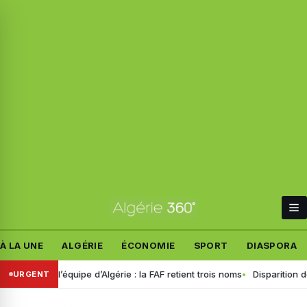
À LA UNE
ALGÉRIE
ÉCONOMIE
SPORT
DIASPORA
e l’équipe d’Algérie : la FAF retient trois noms
Disparition de Manon
URGENT