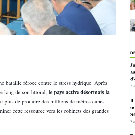
D
J
as
d’
une bataille féroce contre le stress hydrique. Après
7 
le pays active désormais la
e long de son littoral,
fit plus de produire des millions de mètres cubes
Il
in
iner cette ressource vers les robinets des grandes
Sé
7 