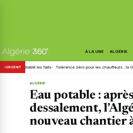
À LA UNE
ALGÉRIE
tablit les faits
Tolérance zéro pour les chauffeurs : la GN généralis
URGENT
ALGÉRIE
Eau potable : après
dessalement, l’Algé
nouveau chantier à