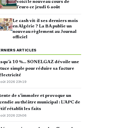
voici le nouveau cours de
l’euro ce jeudi 6 août
Le cash vit-il ses derniers mois
en Algérie ? La BA publie un
nouveau règlement au Journal
officiel
ERNIERS ARTICLES
usqu’à 10 %… SONELGAZ dévoile une
tuce simple pour réduire sa facture
électricité
août 2026
·
23h19
 tente de s’immoler et provoque un
cendie au théâtre municipal : L’APC de
tif rétablit les faits
août 2026
·
22h06