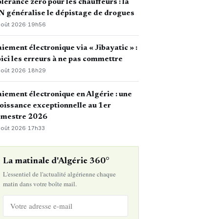
lérance zéro pour les chauffeurs : la
 généralise le dépistage de drogues
août 2026
·
19h56
iement électronique via « Jibayatic » :
ici les erreurs à ne pas commettre
août 2026
·
18h29
iement électronique en Algérie : une
oissance exceptionnelle au 1er
emestre 2026
août 2026
·
17h33
La matinale d'Algérie 360°
L'essentiel de l'actualité algérienne chaque
matin dans votre boîte mail.