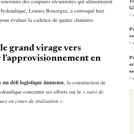
s souvenirs des coupures récurrentes qui alimentaient
To
GN
 l’Hydraulique, Lounes Bouzegza, a convoqué hier
7 
 pour évaluer la cadence de quatre chantiers
Pa
vo
7 
 le grand virage vers
er l’approvisionnement en
Pa
cr
s
7 
un défi logistique immense
 à
, la construction de
ydraulique concentre ses efforts sur le «
suivi de
ues en cours de réalisation
».