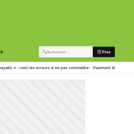
🔍
RA
Plus
oici les erreurs à ne pas commettre
Paiement électronique en Algérie 