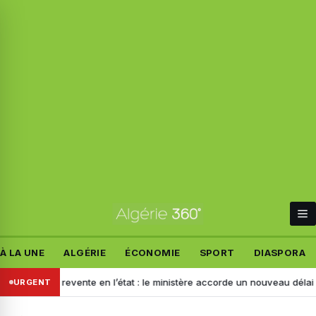
À LA UNE
ALGÉRIE
ÉCONOMIE
SPORT
DIASPORA
r la revente en l’état : le ministère accorde un nouveau délai aux impor
URGENT