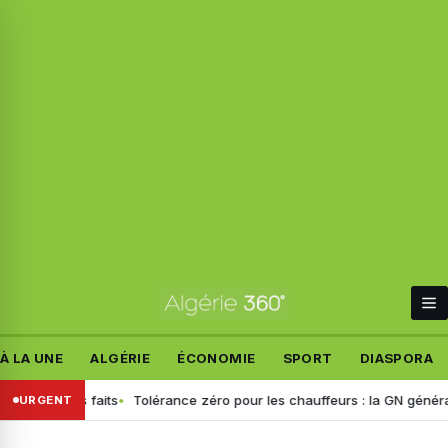
À LA UNE
ALGÉRIE
ÉCONOMIE
SPORT
DIASPORA
t les faits
Tolérance zéro pour les chauffeurs : la GN généralise le 
URGENT