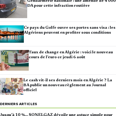
Gendarmerie nationale : une amende de 4 000
DA pour cette infraction routière
Ce pays du Golfe ouvre ses portes sans visa : les
Algériens peuvent en profiter sous conditions
Taux de change en Algérie : voici le nouveau
cours de l’euro ce jeudi 6 août
Le cash vit-il ses derniers mois en Algérie ? La
BA publie un nouveau règlement au Journal
officiel
DERNIERS ARTICLES
Jusqu’à 10 %… SONELGAZ dévoile une astuce simple pour