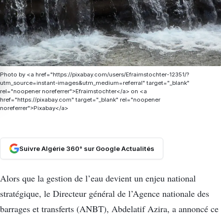
Photo by <a href="https://pixabay.com/users/Efraimstochter-12351/?
utm_source=instant-images&utm_medium=referral" target="_blank"
rel="noopener noreferrer">Efraimstochter</a> on <a
href="https://pixabay.com" target="_blank" rel="noopener
noreferrer">Pixabay</a>
Suivre Algérie 360° sur Google Actualités
Alors que la gestion de l’eau devient un enjeu national
stratégique, le Directeur général de l’Agence nationale des
barrages et transferts (ANBT), Abdelatif Azira, a annoncé ce