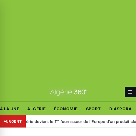
À LA UNE
ALGÉRIE
ÉCONOMIE
SPORT
DIASPORA
Algérie devient le 1ᵉʳ fournisseur de l’Europe d’un produit clé pour l’ind
URGENT