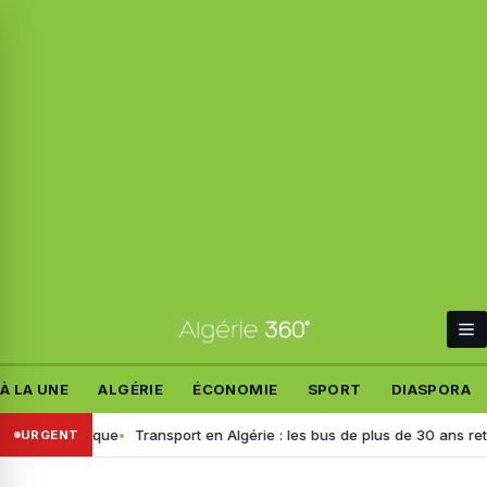
À LA UNE
ALGÉRIE
ÉCONOMIE
SPORT
DIASPORA
lémique
Transport en Algérie : les bus de plus de 30 ans retirés, voici
URGENT