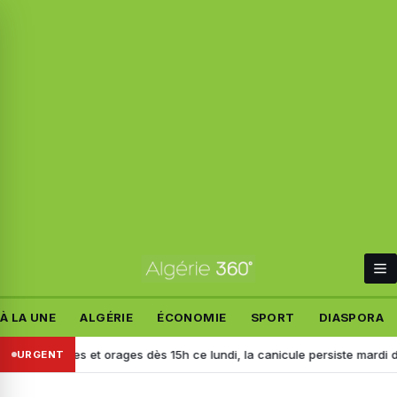
À LA UNE
ALGÉRIE
ÉCONOMIE
SPORT
DIASPORA
pluies et orages dès 15h ce lundi, la canicule persiste mardi dans plusi
URGENT