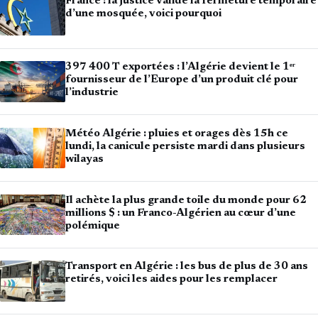
France : la justice valide la fermeture temporaire
d’une mosquée, voici pourquoi
397 400 T exportées : l’Algérie devient le 1ᵉʳ
fournisseur de l’Europe d’un produit clé pour
l’industrie
Météo Algérie : pluies et orages dès 15h ce
lundi, la canicule persiste mardi dans plusieurs
wilayas
Il achète la plus grande toile du monde pour 62
millions $ : un Franco-Algérien au cœur d’une
polémique
Transport en Algérie : les bus de plus de 30 ans
retirés, voici les aides pour les remplacer