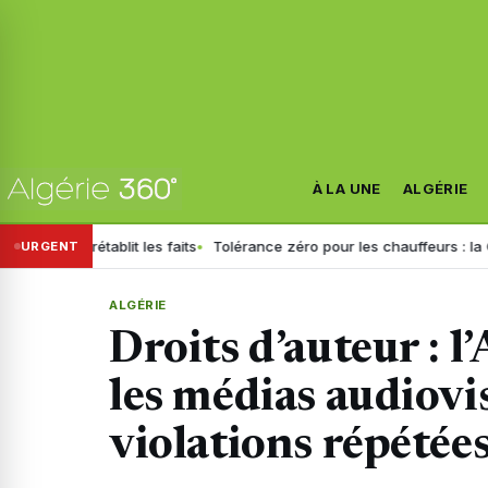
À LA UNE
ALGÉRIE
if rétablit les faits
Tolérance zéro pour les chauffeurs : la GN géné
URGENT
ALGÉRIE
Droits d’auteur : 
les médias audiovis
violations répétée