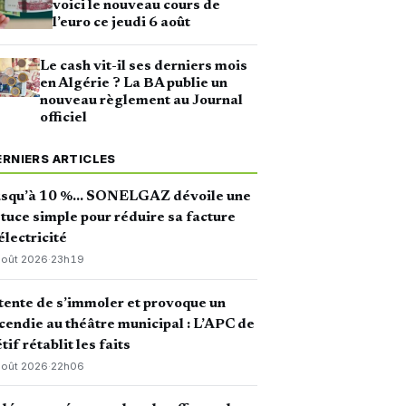
voici le nouveau cours de
l’euro ce jeudi 6 août
Le cash vit-il ses derniers mois
en Algérie ? La BA publie un
nouveau règlement au Journal
officiel
ERNIERS ARTICLES
usqu’à 10 %… SONELGAZ dévoile une
tuce simple pour réduire sa facture
électricité
août 2026
·
23h19
 tente de s’immoler et provoque un
cendie au théâtre municipal : L’APC de
tif rétablit les faits
août 2026
·
22h06