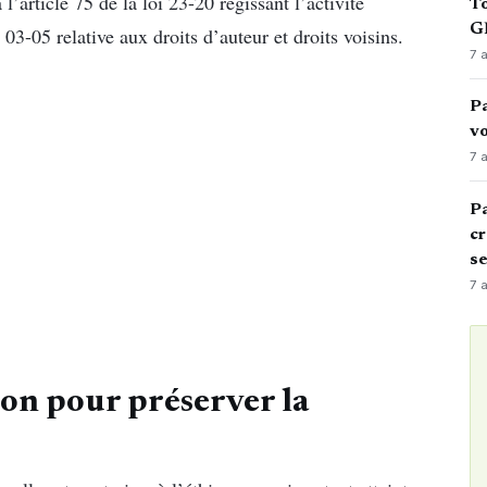
 l’article 75 de la loi 23-20 régissant l’activité
To
GN
 03-05 relative aux droits d’auteur et droits voisins.
7 
Pa
vo
7 
Pa
cr
s
7 
ion pour préserver la