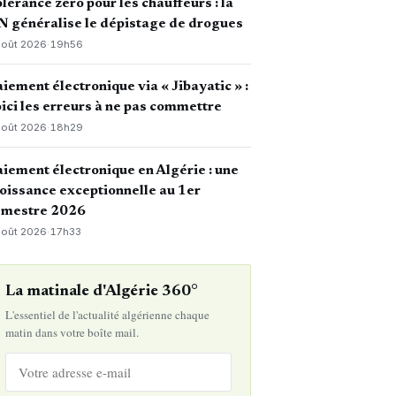
lérance zéro pour les chauffeurs : la
 généralise le dépistage de drogues
août 2026
·
19h56
iement électronique via « Jibayatic » :
ici les erreurs à ne pas commettre
août 2026
·
18h29
iement électronique en Algérie : une
oissance exceptionnelle au 1er
emestre 2026
août 2026
·
17h33
La matinale d'Algérie 360°
L'essentiel de l'actualité algérienne chaque
matin dans votre boîte mail.