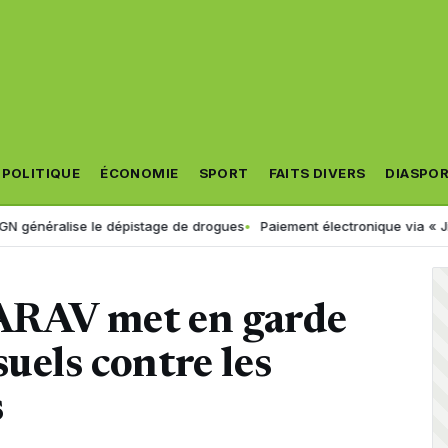
POLITIQUE
ÉCONOMIE
SPORT
FAITS DIVERS
DIASPO
ralise le dépistage de drogues
Paiement électronique via « Jibayatic 
l’ARAV met en garde
uels contre les
s