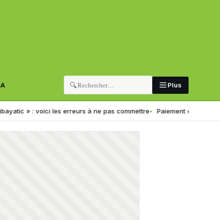
🔍
RA
Plus
» : voici les erreurs à ne pas commettre
Paiement électronique en Alg