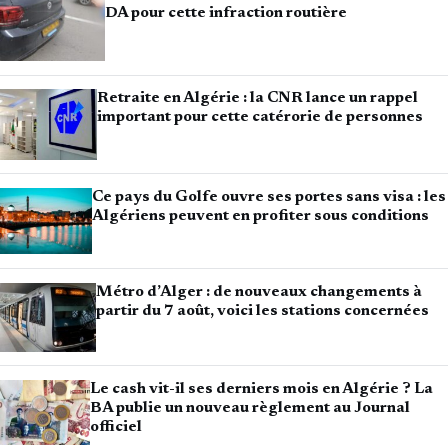
DA pour cette infraction routière
Retraite en Algérie : la CNR lance un rappel
important pour cette catérorie de personnes
Ce pays du Golfe ouvre ses portes sans visa : les
Algériens peuvent en profiter sous conditions
Métro d’Alger : de nouveaux changements à
partir du 7 août, voici les stations concernées
Le cash vit-il ses derniers mois en Algérie ? La
BA publie un nouveau règlement au Journal
officiel