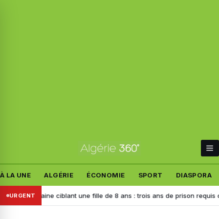
À LA UNE
ALGÉRIE
ÉCONOMIE
SPORT
DIASPORA
haine ciblant une fille de 8 ans : trois ans de prison requis contre l’aut
URGENT